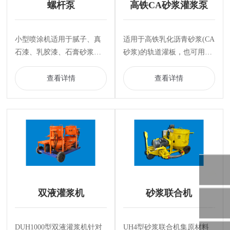
螺杆泵
高铁CA砂浆灌浆泵
小型喷涂机适用于腻子、真
适用于高铁乳化沥青砂浆(CA
石漆、乳胶漆、石膏砂浆等
砂浆)的轨道灌板，也可用于
各种类型的薄层喷涂作业。
前期基础加固或回填灌注砂
浆或其它各类浆料。
查看详情
查看详情
双液灌浆机
砂浆联合机
DUH1000型双液灌浆机针对
UH4型砂浆联合机集原材料