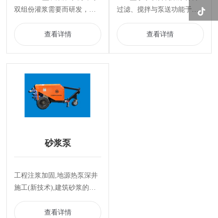
双组份灌浆需要而研发，可
过滤、搅拌与泵送功能于一
实现双液制浆、定比出浆、
体，是一套小型砂浆工作
泵送、比例混合等多种功
站，其结构紧凑，施工效率
查看详情
查看详情
能，采用全液压控制与驱
高，适合于频繁移动作业的
动，一体化设计，结构紧
现拌砂浆输送施工。
凑，移动灵活、操作方便。
砂浆泵
工程注浆加固,地源热泵深井
施工(新技术),建筑砂浆的输
送,机械喷涂抹灰
查看详情