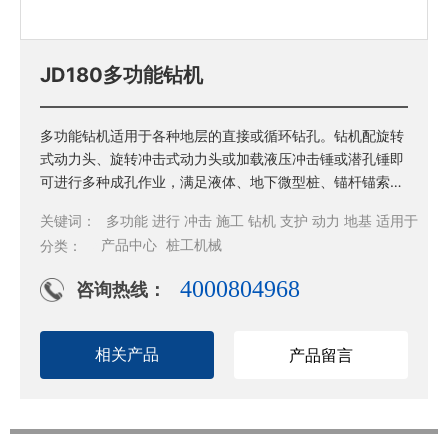
JD180多功能钻机
多功能钻机适用于各种地层的直接或循环钻孔。钻机配旋转
式动力头、旋转冲击式动力头或加载液压冲击锤或潜孔锤即
可进行多种成孔作业，满足液体、地下微型桩、锚杆锚索、
地质勘探、地热成孔、地基加固、边坡支护等基础设施建设
关键词：
多功能 进行 冲击 施工 钻机 支护 动力 地基 适用于
的施工要求，还可以进行隧道内超前管棚支护和地质前探施
>
产品中心
>
桩工机械
分类：
工等。
4000804968
咨询热线：
产品留言
相关产品