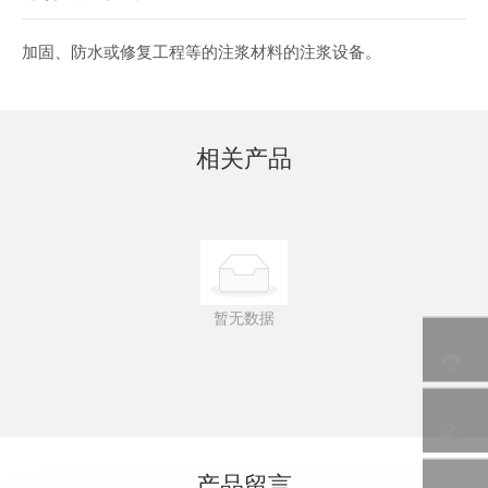
加固、防水或修复工程等的注浆材料的注浆设备。
相关产品
暂无数据
产品留言