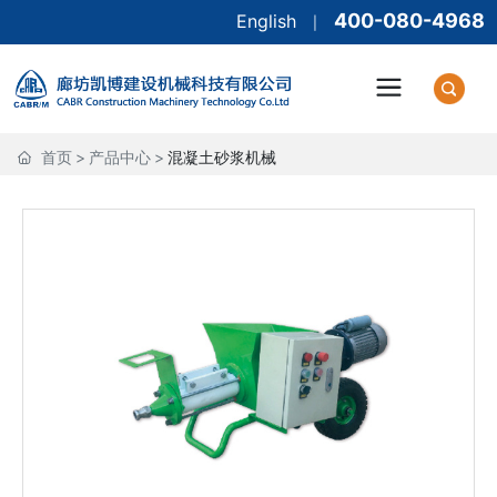
400-080-4968
English
|
首页
>
产品中心
>
混凝土砂浆机械