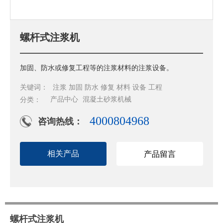
螺杆式注浆机
加固、防水或修复工程等的注浆材料的注浆设备。
关键词：
注浆 加固 防水 修复 材料 设备 工程
>
产品中心
>
混凝土砂浆机械
分类：
4000804968
咨询热线：
产品留言
相关产品
螺杆式注浆机